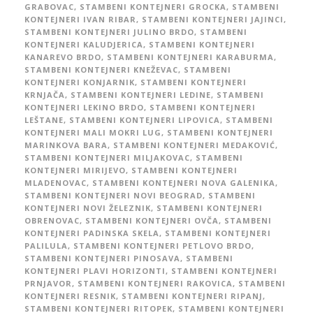
GRABOVAC
,
STAMBENI KONTEJNERI GROCKA
,
STAMBENI
KONTEJNERI IVAN RIBAR
,
STAMBENI KONTEJNERI JAJINCI
,
STAMBENI KONTEJNERI JULINO BRDO
,
STAMBENI
KONTEJNERI KALUDJERICA
,
STAMBENI KONTEJNERI
KANAREVO BRDO
,
STAMBENI KONTEJNERI KARABURMA
,
STAMBENI KONTEJNERI KNEŽEVAC
,
STAMBENI
KONTEJNERI KONJARNIK
,
STAMBENI KONTEJNERI
KRNJAČA
,
STAMBENI KONTEJNERI LEDINE
,
STAMBENI
KONTEJNERI LEKINO BRDO
,
STAMBENI KONTEJNERI
LEŠTANE
,
STAMBENI KONTEJNERI LIPOVICA
,
STAMBENI
KONTEJNERI MALI MOKRI LUG
,
STAMBENI KONTEJNERI
MARINKOVA BARA
,
STAMBENI KONTEJNERI MEDAKOVIĆ
,
STAMBENI KONTEJNERI MILJAKOVAC
,
STAMBENI
KONTEJNERI MIRIJEVO
,
STAMBENI KONTEJNERI
MLADENOVAC
,
STAMBENI KONTEJNERI NOVA GALENIKA
,
STAMBENI KONTEJNERI NOVI BEOGRAD
,
STAMBENI
KONTEJNERI NOVI ŽELEZNIK
,
STAMBENI KONTEJNERI
OBRENOVAC
,
STAMBENI KONTEJNERI OVČA
,
STAMBENI
KONTEJNERI PADINSKA SKELA
,
STAMBENI KONTEJNERI
PALILULA
,
STAMBENI KONTEJNERI PETLOVO BRDO
,
STAMBENI KONTEJNERI PINOSAVA
,
STAMBENI
KONTEJNERI PLAVI HORIZONTI
,
STAMBENI KONTEJNERI
PRNJAVOR
,
STAMBENI KONTEJNERI RAKOVICA
,
STAMBENI
KONTEJNERI RESNIK
,
STAMBENI KONTEJNERI RIPANJ
,
STAMBENI KONTEJNERI RITOPEK
,
STAMBENI KONTEJNERI