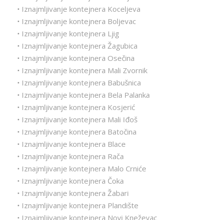
• Iznajmljivanje kontejnera Koceljeva
• Iznajmljivanje kontejnera Boljevac
• Iznajmljivanje kontejnera Ljig
• Iznajmljivanje kontejnera Žagubica
• Iznajmljivanje kontejnera Osečina
• Iznajmljivanje kontejnera Mali Zvornik
• Iznajmljivanje kontejnera Babušnica
• Iznajmljivanje kontejnera Bela Palanka
• Iznajmljivanje kontejnera Kosjerić
• Iznajmljivanje kontejnera Mali Iđoš
• Iznajmljivanje kontejnera Batočina
• Iznajmljivanje kontejnera Blace
• Iznajmljivanje kontejnera Rača
• Iznajmljivanje kontejnera Malo Crniće
• Iznajmljivanje kontejnera Čoka
• Iznajmljivanje kontejnera Žabari
• Iznajmljivanje kontejnera Plandište
• Iznajmljivanje kontejnera Novi Kneževac