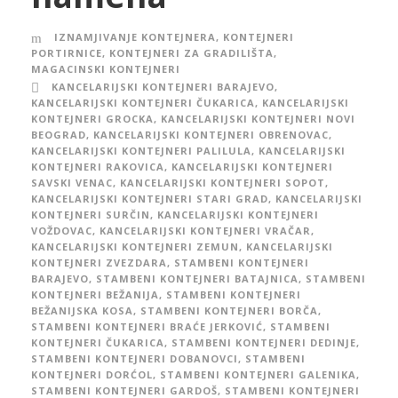
IZNAMJIVANJE KONTEJNERA
,
KONTEJNERI
PORTIRNICE
,
KONTEJNERI ZA GRADILIŠTA
,
MAGACINSKI KONTEJNERI
KANCELARIJSKI KONTEJNERI BARAJEVO
,
KANCELARIJSKI KONTEJNERI ČUKARICA
,
KANCELARIJSKI
KONTEJNERI GROCKA
,
KANCELARIJSKI KONTEJNERI NOVI
BEOGRAD
,
KANCELARIJSKI KONTEJNERI OBRENOVAC
,
KANCELARIJSKI KONTEJNERI PALILULA
,
KANCELARIJSKI
KONTEJNERI RAKOVICA
,
KANCELARIJSKI KONTEJNERI
SAVSKI VENAC
,
KANCELARIJSKI KONTEJNERI SOPOT
,
KANCELARIJSKI KONTEJNERI STARI GRAD
,
KANCELARIJSKI
KONTEJNERI SURČIN
,
KANCELARIJSKI KONTEJNERI
VOŽDOVAC
,
KANCELARIJSKI KONTEJNERI VRAČAR
,
KANCELARIJSKI KONTEJNERI ZEMUN
,
KANCELARIJSKI
KONTEJNERI ZVEZDARA
,
STAMBENI KONTEJNERI
BARAJEVO
,
STAMBENI KONTEJNERI BATAJNICA
,
STAMBENI
KONTEJNERI BEŽANIJA
,
STAMBENI KONTEJNERI
BEŽANIJSKA KOSA
,
STAMBENI KONTEJNERI BORČA
,
STAMBENI KONTEJNERI BRAĆE JERKOVIĆ
,
STAMBENI
KONTEJNERI ČUKARICA
,
STAMBENI KONTEJNERI DEDINJE
,
STAMBENI KONTEJNERI DOBANOVCI
,
STAMBENI
KONTEJNERI DORĆOL
,
STAMBENI KONTEJNERI GALENIKA
,
STAMBENI KONTEJNERI GARDOŠ
,
STAMBENI KONTEJNERI