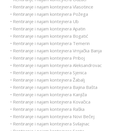
• Rentiranje i najam kontejnera Vlasotince
• Rentiranje i najam kontejnera Požega
• Rentiranje i najam kontejnera Ub
• Rentiranje i najam kontejnera Apatin
• Rentiranje i najam kontejnera Bogatić
• Rentiranje i najam kontejnera Temerin
• Rentiranje i najam kontejnera Vrnjačka Banja
• Rentiranje i najam kontejnera Priboj
• Rentiranje i najam kontejnera Aleksandrovac
• Rentiranje i najam kontejnera Sjenica
• Rentiranje i najam kontejnera Žabalj
• Rentiranje i najam kontejnera Bajina Bašta
• Rentiranje i najam kontejnera Kanjiža
• Rentiranje i najam kontejnera Kovačica
• Rentiranje i najam kontejnera Raška
• Rentiranje i najam kontejnera Novi Bečej
• Rentiranje i najam kontejnera Svilajnac
• Rentiranje i najam kontejnera Senta