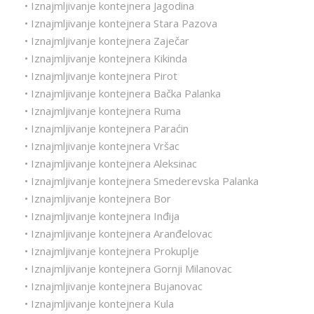
• Iznajmljivanje kontejnera Jagodina
• Iznajmljivanje kontejnera Stara Pazova
• Iznajmljivanje kontejnera Zaječar
• Iznajmljivanje kontejnera Kikinda
• Iznajmljivanje kontejnera Pirot
• Iznajmljivanje kontejnera Bačka Palanka
• Iznajmljivanje kontejnera Ruma
• Iznajmljivanje kontejnera Paraćin
• Iznajmljivanje kontejnera Vršac
• Iznajmljivanje kontejnera Aleksinac
• Iznajmljivanje kontejnera Smederevska Palanka
• Iznajmljivanje kontejnera Bor
• Iznajmljivanje kontejnera Inđija
• Iznajmljivanje kontejnera Aranđelovac
• Iznajmljivanje kontejnera Prokuplje
• Iznajmljivanje kontejnera Gornji Milanovac
• Iznajmljivanje kontejnera Bujanovac
• Iznajmljivanje kontejnera Kula