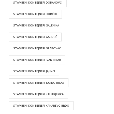
STAMBENI KONTEJNERI DOBANOVCI
STAMBENI KONTEJNERI DORĆOL
STAMBENI KONTEJNERI GALENIKA
STAMBENI KONTEJNERI GARDOŠ
STAMBENI KONTEJNERI GRABOVAC
STAMBENI KONTEJNERI IVAN RIBAR
STAMBENI KONTEJNERI JAJINCI
STAMBENI KONTEJNERI JULINO BRDO
STAMBENI KONTEJNERI KALUDJERICA
STAMBENI KONTEJNERI KANAREVO BRDO