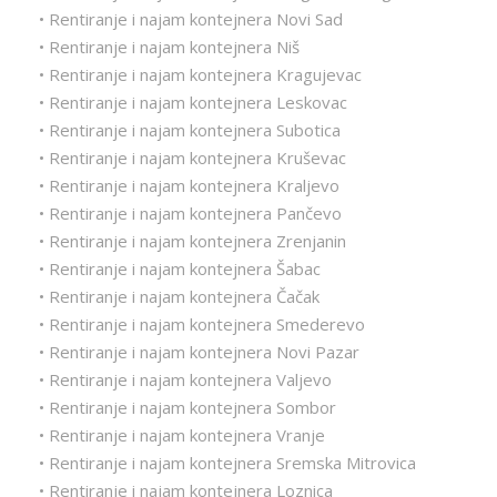
• Rentiranje i najam kontejnera Novi Sad
• Rentiranje i najam kontejnera Niš
• Rentiranje i najam kontejnera Kragujevac
• Rentiranje i najam kontejnera Leskovac
• Rentiranje i najam kontejnera Subotica
• Rentiranje i najam kontejnera Kruševac
• Rentiranje i najam kontejnera Kraljevo
• Rentiranje i najam kontejnera Pančevo
• Rentiranje i najam kontejnera Zrenjanin
• Rentiranje i najam kontejnera Šabac
• Rentiranje i najam kontejnera Čačak
• Rentiranje i najam kontejnera Smederevo
• Rentiranje i najam kontejnera Novi Pazar
• Rentiranje i najam kontejnera Valjevo
• Rentiranje i najam kontejnera Sombor
• Rentiranje i najam kontejnera Vranje
• Rentiranje i najam kontejnera Sremska Mitrovica
• Rentiranje i najam kontejnera Loznica