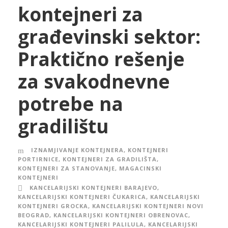
kontejneri za
građevinski sektor:
Praktično rešenje
za svakodnevne
potrebe na
gradilištu
IZNAMJIVANJE KONTEJNERA
,
KONTEJNERI
PORTIRNICE
,
KONTEJNERI ZA GRADILIŠTA
,
KONTEJNERI ZA STANOVANJE
,
MAGACINSKI
KONTEJNERI
KANCELARIJSKI KONTEJNERI BARAJEVO
,
KANCELARIJSKI KONTEJNERI ČUKARICA
,
KANCELARIJSKI
KONTEJNERI GROCKA
,
KANCELARIJSKI KONTEJNERI NOVI
BEOGRAD
,
KANCELARIJSKI KONTEJNERI OBRENOVAC
,
KANCELARIJSKI KONTEJNERI PALILULA
,
KANCELARIJSKI