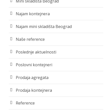
Mini skladišta Beograd
Najam kontejnera
Najam mini skladišta Beograd
Naše reference
Poslednje aktuelnosti
Poslovni kontejneri
Prodaja agregata
Prodaja kontejnera
Reference