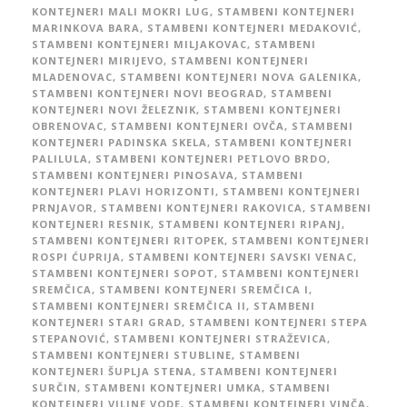
KONTEJNERI MALI MOKRI LUG
,
STAMBENI KONTEJNERI
MARINKOVA BARA
,
STAMBENI KONTEJNERI MEDAKOVIĆ
,
STAMBENI KONTEJNERI MILJAKOVAC
,
STAMBENI
KONTEJNERI MIRIJEVO
,
STAMBENI KONTEJNERI
MLADENOVAC
,
STAMBENI KONTEJNERI NOVA GALENIKA
,
STAMBENI KONTEJNERI NOVI BEOGRAD
,
STAMBENI
KONTEJNERI NOVI ŽELEZNIK
,
STAMBENI KONTEJNERI
OBRENOVAC
,
STAMBENI KONTEJNERI OVČA
,
STAMBENI
KONTEJNERI PADINSKA SKELA
,
STAMBENI KONTEJNERI
PALILULA
,
STAMBENI KONTEJNERI PETLOVO BRDO
,
STAMBENI KONTEJNERI PINOSAVA
,
STAMBENI
KONTEJNERI PLAVI HORIZONTI
,
STAMBENI KONTEJNERI
PRNJAVOR
,
STAMBENI KONTEJNERI RAKOVICA
,
STAMBENI
KONTEJNERI RESNIK
,
STAMBENI KONTEJNERI RIPANJ
,
STAMBENI KONTEJNERI RITOPEK
,
STAMBENI KONTEJNERI
ROSPI ĆUPRIJA
,
STAMBENI KONTEJNERI SAVSKI VENAC
,
STAMBENI KONTEJNERI SOPOT
,
STAMBENI KONTEJNERI
SREMČICA
,
STAMBENI KONTEJNERI SREMČICA I
,
STAMBENI KONTEJNERI SREMČICA II
,
STAMBENI
KONTEJNERI STARI GRAD
,
STAMBENI KONTEJNERI STEPA
STEPANOVIĆ
,
STAMBENI KONTEJNERI STRAŽEVICA
,
STAMBENI KONTEJNERI STUBLINE
,
STAMBENI
KONTEJNERI ŠUPLJA STENA
,
STAMBENI KONTEJNERI
SURČIN
,
STAMBENI KONTEJNERI UMKA
,
STAMBENI
KONTEJNERI VILINE VODE
,
STAMBENI KONTEJNERI VINČA
,