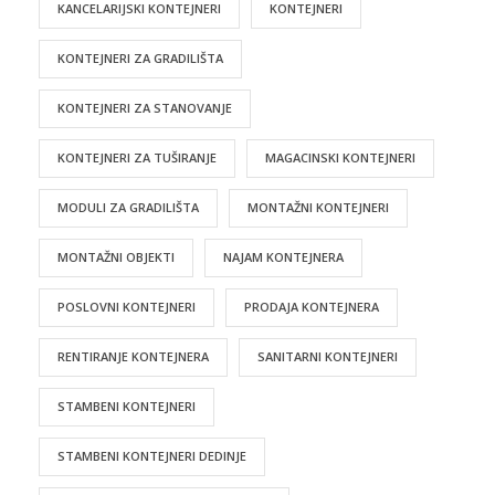
KANCELARIJSKI KONTEJNERI
KONTEJNERI
KONTEJNERI ZA GRADILIŠTA
KONTEJNERI ZA STANOVANJE
KONTEJNERI ZA TUŠIRANJE
MAGACINSKI KONTEJNERI
MODULI ZA GRADILIŠTA
MONTAŽNI KONTEJNERI
MONTAŽNI OBJEKTI
NAJAM KONTEJNERA
POSLOVNI KONTEJNERI
PRODAJA KONTEJNERA
RENTIRANJE KONTEJNERA
SANITARNI KONTEJNERI
STAMBENI KONTEJNERI
STAMBENI KONTEJNERI DEDINJE