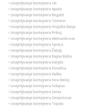
• Iznajmljivanje kontejnera Ub
• Iznajmljivanje kontejnera Apatin
• Iznajmljivanje kontejnera Bogatić
• Iznajmljivanje kontejnera Temerin
• Iznajmljivanje kontejnera Vrnjačka Banja
• Iznajmljivanje kontejnera Priboj
• Iznajmljivanje kontejnera Aleksandrovac
• Iznajmljivanje kontejnera Sjenica
• Iznajmljivanje kontejnera Žabalj
• Iznajmljivanje kontejnera Bajina Bašta
• Iznajmljivanje kontejnera Kanjiža
• Iznajmljivanje kontejnera Kovačica
• Iznajmljivanje kontejnera Raška
• Iznajmljivanje kontejnera Novi Bečej
• Iznajmljivanje kontejnera Svilajnac
• Iznajmljivanje kontejnera Senta
• Iznajmljivanje kontejnera Despotovac
• Iznajmljivanje kontejnera Topola