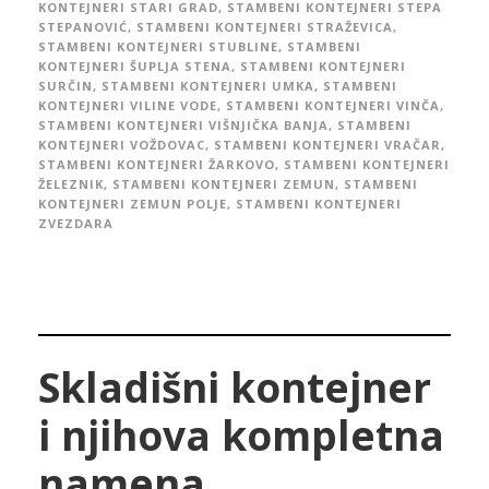
KONTEJNERI STARI GRAD
,
STAMBENI KONTEJNERI STEPA
STEPANOVIĆ
,
STAMBENI KONTEJNERI STRAŽEVICA
,
STAMBENI KONTEJNERI STUBLINE
,
STAMBENI
KONTEJNERI ŠUPLJA STENA
,
STAMBENI KONTEJNERI
SURČIN
,
STAMBENI KONTEJNERI UMKA
,
STAMBENI
KONTEJNERI VILINE VODE
,
STAMBENI KONTEJNERI VINČA
,
STAMBENI KONTEJNERI VIŠNJIČKA BANJA
,
STAMBENI
KONTEJNERI VOŽDOVAC
,
STAMBENI KONTEJNERI VRAČAR
,
STAMBENI KONTEJNERI ŽARKOVO
,
STAMBENI KONTEJNERI
ŽELEZNIK
,
STAMBENI KONTEJNERI ZEMUN
,
STAMBENI
KONTEJNERI ZEMUN POLJE
,
STAMBENI KONTEJNERI
ZVEZDARA
Skladišni kontejner
i njihova kompletna
namena