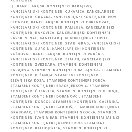
KONTEJNERI
KANCELARIJSKI KONTEJNERI BARAJEVO
,
KANCELARIJSKI KONTEJNERI ČUKARICA
,
KANCELARIJSKI
KONTEJNERI GROCKA
,
KANCELARIJSKI KONTEJNERI NOVI
BEOGRAD
,
KANCELARIJSKI KONTEJNERI OBRENOVAC
,
KANCELARIJSKI KONTEJNERI PALILULA
,
KANCELARIJSKI
KONTEJNERI RAKOVICA
,
KANCELARIJSKI KONTEJNERI
SAVSKI VENAC
,
KANCELARIJSKI KONTEJNERI SOPOT
,
KANCELARIJSKI KONTEJNERI STARI GRAD
,
KANCELARIJSKI
KONTEJNERI SURČIN
,
KANCELARIJSKI KONTEJNERI
VOŽDOVAC
,
KANCELARIJSKI KONTEJNERI VRAČAR
,
KANCELARIJSKI KONTEJNERI ZEMUN
,
KANCELARIJSKI
KONTEJNERI ZVEZDARA
,
STAMBENI KONTEJNERI
BARAJEVO
,
STAMBENI KONTEJNERI BATAJNICA
,
STAMBENI
KONTEJNERI BEŽANIJA
,
STAMBENI KONTEJNERI
BEŽANIJSKA KOSA
,
STAMBENI KONTEJNERI BORČA
,
STAMBENI KONTEJNERI BRAĆE JERKOVIĆ
,
STAMBENI
KONTEJNERI ČUKARICA
,
STAMBENI KONTEJNERI DEDINJE
,
STAMBENI KONTEJNERI DOBANOVCI
,
STAMBENI
KONTEJNERI DORĆOL
,
STAMBENI KONTEJNERI GALENIKA
,
STAMBENI KONTEJNERI GARDOŠ
,
STAMBENI KONTEJNERI
GRABOVAC
,
STAMBENI KONTEJNERI GROCKA
,
STAMBENI
KONTEJNERI IVAN RIBAR
,
STAMBENI KONTEJNERI JAJINCI
,
STAMBENI KONTEJNERI JULINO BRDO
,
STAMBENI
KONTEJNERI KALUDJERICA
,
STAMBENI KONTEJNERI