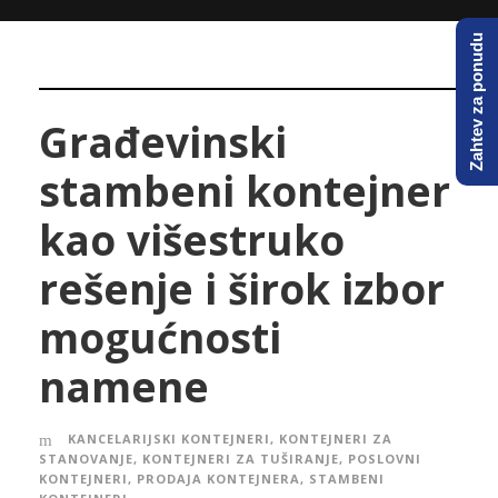
Zahtev za ponudu
Građevinski
stambeni kontejner
kao višestruko
rešenje i širok izbor
mogućnosti
namene
KANCELARIJSKI KONTEJNERI
,
KONTEJNERI ZA
STANOVANJE
,
KONTEJNERI ZA TUŠIRANJE
,
POSLOVNI
KONTEJNERI
,
PRODAJA KONTEJNERA
,
STAMBENI