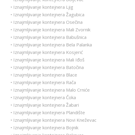
• Iznajmljivanje kontejnera Ljig
• Iznajmljivanje kontejnera Žagubica
• Iznajmljivanje kontejnera Osečina
• Iznajmljivanje kontejnera Mali Zvornik
• Iznajmljivanje kontejnera Babušnica
• Iznajmljivanje kontejnera Bela Palanka
• Iznajmljivanje kontejnera Kosjerić
• Iznajmljivanje kontejnera Mali Iđoš
• Iznajmljivanje kontejnera Batočina
• Iznajmljivanje kontejnera Blace
• Iznajmljivanje kontejnera Rača
• Iznajmljivanje kontejnera Malo Crniće
• Iznajmljivanje kontejnera Čoka
• Iznajmljivanje kontejnera Žabari
• Iznajmljivanje kontejnera Plandište
• Iznajmljivanje kontejnera Novi Kneževac
• Iznajmljivanje kontejnera Bojnik