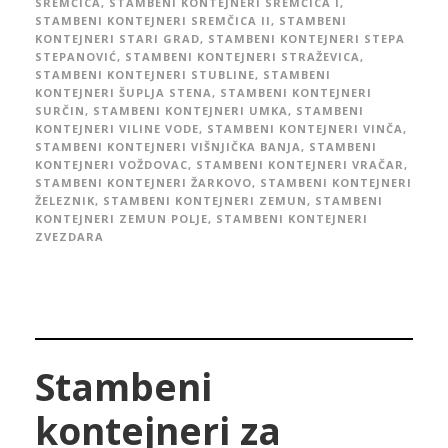
SREMČICA
,
STAMBENI KONTEJNERI SREMČICA I
,
STAMBENI KONTEJNERI SREMČICA II
,
STAMBENI
KONTEJNERI STARI GRAD
,
STAMBENI KONTEJNERI STEPA
STEPANOVIĆ
,
STAMBENI KONTEJNERI STRAŽEVICA
,
STAMBENI KONTEJNERI STUBLINE
,
STAMBENI
KONTEJNERI ŠUPLJA STENA
,
STAMBENI KONTEJNERI
SURČIN
,
STAMBENI KONTEJNERI UMKA
,
STAMBENI
KONTEJNERI VILINE VODE
,
STAMBENI KONTEJNERI VINČA
,
STAMBENI KONTEJNERI VIŠNJIČKA BANJA
,
STAMBENI
KONTEJNERI VOŽDOVAC
,
STAMBENI KONTEJNERI VRAČAR
,
STAMBENI KONTEJNERI ŽARKOVO
,
STAMBENI KONTEJNERI
ŽELEZNIK
,
STAMBENI KONTEJNERI ZEMUN
,
STAMBENI
KONTEJNERI ZEMUN POLJE
,
STAMBENI KONTEJNERI
ZVEZDARA
Stambeni
kontejneri za