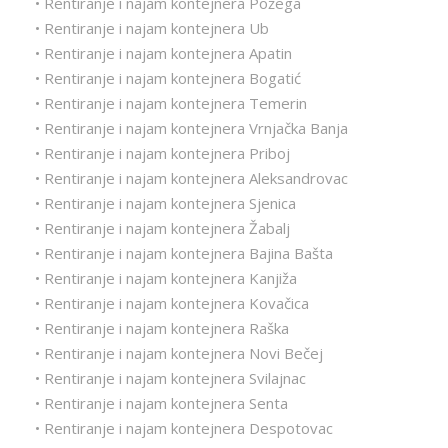
• Rentiranje i najam kontejnera Požega
• Rentiranje i najam kontejnera Ub
• Rentiranje i najam kontejnera Apatin
• Rentiranje i najam kontejnera Bogatić
• Rentiranje i najam kontejnera Temerin
• Rentiranje i najam kontejnera Vrnjačka Banja
• Rentiranje i najam kontejnera Priboj
• Rentiranje i najam kontejnera Aleksandrovac
• Rentiranje i najam kontejnera Sjenica
• Rentiranje i najam kontejnera Žabalj
• Rentiranje i najam kontejnera Bajina Bašta
• Rentiranje i najam kontejnera Kanjiža
• Rentiranje i najam kontejnera Kovačica
• Rentiranje i najam kontejnera Raška
• Rentiranje i najam kontejnera Novi Bečej
• Rentiranje i najam kontejnera Svilajnac
• Rentiranje i najam kontejnera Senta
• Rentiranje i najam kontejnera Despotovac