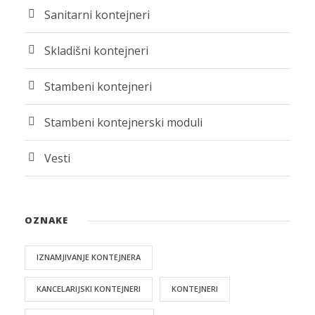
Sanitarni kontejneri
Skladišni kontejneri
Stambeni kontejneri
Stambeni kontejnerski moduli
Vesti
OZNAKE
IZNAMJIVANJE KONTEJNERA
KANCELARIJSKI KONTEJNERI
KONTEJNERI