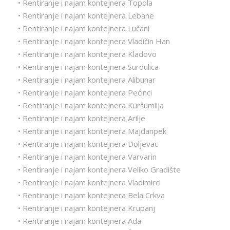
• Rentiranje i najam kontejnera Topola
• Rentiranje i najam kontejnera Lebane
• Rentiranje i najam kontejnera Lučani
• Rentiranje i najam kontejnera Vladičin Han
• Rentiranje i najam kontejnera Kladovo
• Rentiranje i najam kontejnera Surdulica
• Rentiranje i najam kontejnera Alibunar
• Rentiranje i najam kontejnera Pećinci
• Rentiranje i najam kontejnera Kuršumlija
• Rentiranje i najam kontejnera Arilje
• Rentiranje i najam kontejnera Majdanpek
• Rentiranje i najam kontejnera Doljevac
• Rentiranje i najam kontejnera Varvarin
• Rentiranje i najam kontejnera Veliko Gradište
• Rentiranje i najam kontejnera Vladimirci
• Rentiranje i najam kontejnera Bela Crkva
• Rentiranje i najam kontejnera Krupanj
• Rentiranje i najam kontejnera Ada