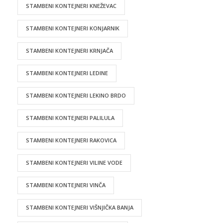
STAMBENI KONTEJNERI KNEŽEVAC
STAMBENI KONTEJNERI KONJARNIK
STAMBENI KONTEJNERI KRNJAČA
STAMBENI KONTEJNERI LEDINE
STAMBENI KONTEJNERI LEKINO BRDO
STAMBENI KONTEJNERI PALILULA
STAMBENI KONTEJNERI RAKOVICA
STAMBENI KONTEJNERI VILINE VODE
STAMBENI KONTEJNERI VINČA
STAMBENI KONTEJNERI VIŠNJIČKA BANJA