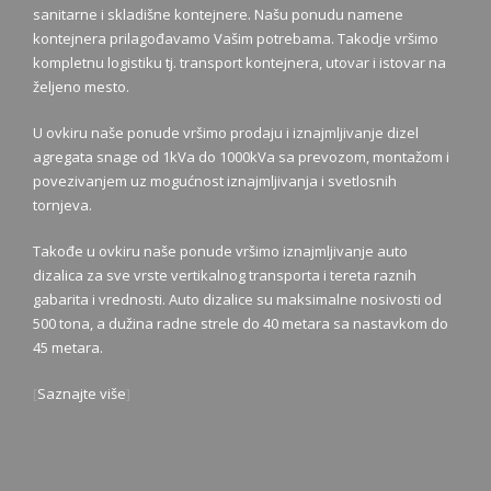
sanitarne i skladišne kontejnere. Našu ponudu namene
kontejnera prilagođavamo Vašim potrebama. Takodje vršimo
kompletnu logistiku tj. transport kontejnera, utovar i istovar na
željeno mesto.
U ovkiru naše ponude vršimo prodaju i iznajmljivanje dizel
agregata snage od 1kVa do 1000kVa sa prevozom, montažom i
povezivanjem uz mogućnost iznajmljivanja i svetlosnih
tornjeva.
Takođe u ovkiru naše ponude vršimo iznajmljivanje auto
dizalica za sve vrste vertikalnog transporta i tereta raznih
gabarita i vrednosti. Auto dizalice su maksimalne nosivosti od
500 tona, a dužina radne strele do 40 metara sa nastavkom do
45 metara.
[
Saznajte više
]