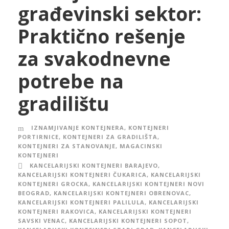
građevinski sektor:
Praktično rešenje
za svakodnevne
potrebe na
gradilištu
IZNAMJIVANJE KONTEJNERA
,
KONTEJNERI
PORTIRNICE
,
KONTEJNERI ZA GRADILIŠTA
,
KONTEJNERI ZA STANOVANJE
,
MAGACINSKI
KONTEJNERI
KANCELARIJSKI KONTEJNERI BARAJEVO
,
KANCELARIJSKI KONTEJNERI ČUKARICA
,
KANCELARIJSKI
KONTEJNERI GROCKA
,
KANCELARIJSKI KONTEJNERI NOVI
BEOGRAD
,
KANCELARIJSKI KONTEJNERI OBRENOVAC
,
KANCELARIJSKI KONTEJNERI PALILULA
,
KANCELARIJSKI
KONTEJNERI RAKOVICA
,
KANCELARIJSKI KONTEJNERI
SAVSKI VENAC
,
KANCELARIJSKI KONTEJNERI SOPOT
,