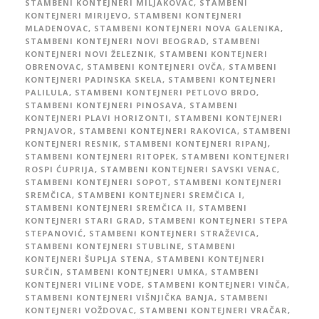
STAMBENI KONTEJNERI MILJAKOVAC
,
STAMBENI
KONTEJNERI MIRIJEVO
,
STAMBENI KONTEJNERI
MLADENOVAC
,
STAMBENI KONTEJNERI NOVA GALENIKA
,
STAMBENI KONTEJNERI NOVI BEOGRAD
,
STAMBENI
KONTEJNERI NOVI ŽELEZNIK
,
STAMBENI KONTEJNERI
OBRENOVAC
,
STAMBENI KONTEJNERI OVČA
,
STAMBENI
KONTEJNERI PADINSKA SKELA
,
STAMBENI KONTEJNERI
PALILULA
,
STAMBENI KONTEJNERI PETLOVO BRDO
,
STAMBENI KONTEJNERI PINOSAVA
,
STAMBENI
KONTEJNERI PLAVI HORIZONTI
,
STAMBENI KONTEJNERI
PRNJAVOR
,
STAMBENI KONTEJNERI RAKOVICA
,
STAMBENI
KONTEJNERI RESNIK
,
STAMBENI KONTEJNERI RIPANJ
,
STAMBENI KONTEJNERI RITOPEK
,
STAMBENI KONTEJNERI
ROSPI ĆUPRIJA
,
STAMBENI KONTEJNERI SAVSKI VENAC
,
STAMBENI KONTEJNERI SOPOT
,
STAMBENI KONTEJNERI
SREMČICA
,
STAMBENI KONTEJNERI SREMČICA I
,
STAMBENI KONTEJNERI SREMČICA II
,
STAMBENI
KONTEJNERI STARI GRAD
,
STAMBENI KONTEJNERI STEPA
STEPANOVIĆ
,
STAMBENI KONTEJNERI STRAŽEVICA
,
STAMBENI KONTEJNERI STUBLINE
,
STAMBENI
KONTEJNERI ŠUPLJA STENA
,
STAMBENI KONTEJNERI
SURČIN
,
STAMBENI KONTEJNERI UMKA
,
STAMBENI
KONTEJNERI VILINE VODE
,
STAMBENI KONTEJNERI VINČA
,
STAMBENI KONTEJNERI VIŠNJIČKA BANJA
,
STAMBENI
KONTEJNERI VOŽDOVAC
,
STAMBENI KONTEJNERI VRAČAR
,