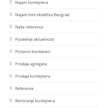
Najam kontejnera
Najam mini skladišta Beograd
Naše reference
Poslednje aktuelnosti
Poslovni kontejneri
Prodaja agregata
Prodaja kontejnera
Reference
Rentiranje kontejnera