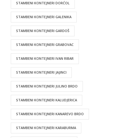
STAMBENI KONTEJNERI DORĆOL
STAMBENI KONTEJNERI GALENIKA
STAMBENI KONTEJNERI GARDOŠ
STAMBENI KONTEJNERI GRABOVAC
STAMBENI KONTEJNERI IVAN RIBAR
STAMBENI KONTEJNERI JAJINCI
STAMBENI KONTEJNERI JULINO BRDO
STAMBENI KONTEJNERI KALUDJERICA
STAMBENI KONTEJNERI KANAREVO BRDO
STAMBENI KONTEJNERI KARABURMA