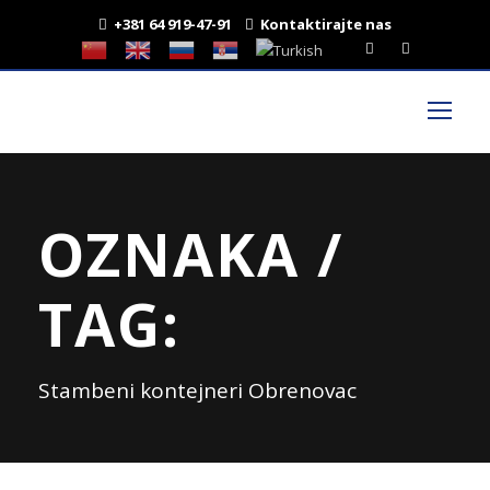
+381 64 919-47-91
Kontaktirajte nas
OZNAKA /
TAG:
Stambeni kontejneri Obrenovac