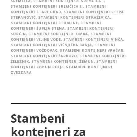
SREMČICA
,
STAMBENI KONTEJNERI SREMČICA I
,
STAMBENI KONTEJNERI SREMČICA II
,
STAMBENI
KONTEJNERI STARI GRAD
,
STAMBENI KONTEJNERI STEPA
STEPANOVIĆ
,
STAMBENI KONTEJNERI STRAŽEVICA
,
STAMBENI KONTEJNERI STUBLINE
,
STAMBENI
KONTEJNERI ŠUPLJA STENA
,
STAMBENI KONTEJNERI
SURČIN
,
STAMBENI KONTEJNERI UMKA
,
STAMBENI
KONTEJNERI VILINE VODE
,
STAMBENI KONTEJNERI VINČA
,
STAMBENI KONTEJNERI VIŠNJIČKA BANJA
,
STAMBENI
KONTEJNERI VOŽDOVAC
,
STAMBENI KONTEJNERI VRAČAR
,
STAMBENI KONTEJNERI ŽARKOVO
,
STAMBENI KONTEJNERI
ŽELEZNIK
,
STAMBENI KONTEJNERI ZEMUN
,
STAMBENI
KONTEJNERI ZEMUN POLJE
,
STAMBENI KONTEJNERI
ZVEZDARA
Stambeni
kontejneri za