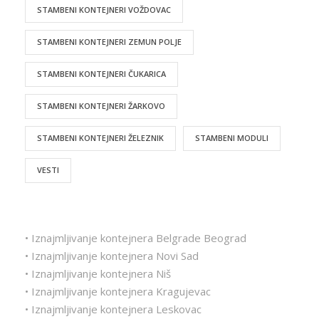
STAMBENI KONTEJNERI VOŽDOVAC
STAMBENI KONTEJNERI ZEMUN POLJE
STAMBENI KONTEJNERI ČUKARICA
STAMBENI KONTEJNERI ŽARKOVO
STAMBENI KONTEJNERI ŽELEZNIK
STAMBENI MODULI
VESTI
• Iznajmljivanje kontejnera Belgrade Beograd
• Iznajmljivanje kontejnera Novi Sad
• Iznajmljivanje kontejnera Niš
• Iznajmljivanje kontejnera Kragujevac
• Iznajmljivanje kontejnera Leskovac