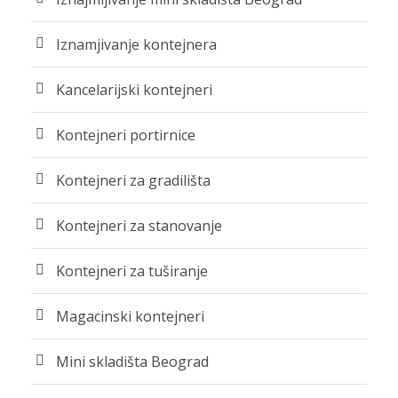
Iznamjivanje kontejnera
Kancelarijski kontejneri
Kontejneri portirnice
Kontejneri za gradilišta
Kontejneri za stanovanje
Kontejneri za tuširanje
Magacinski kontejneri
Mini skladišta Beograd