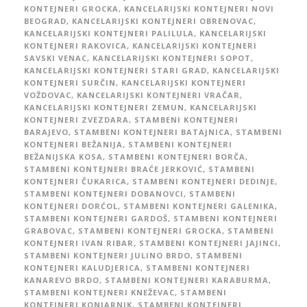
KONTEJNERI GROCKA
,
KANCELARIJSKI KONTEJNERI NOVI
BEOGRAD
,
KANCELARIJSKI KONTEJNERI OBRENOVAC
,
KANCELARIJSKI KONTEJNERI PALILULA
,
KANCELARIJSKI
KONTEJNERI RAKOVICA
,
KANCELARIJSKI KONTEJNERI
SAVSKI VENAC
,
KANCELARIJSKI KONTEJNERI SOPOT
,
KANCELARIJSKI KONTEJNERI STARI GRAD
,
KANCELARIJSKI
KONTEJNERI SURČIN
,
KANCELARIJSKI KONTEJNERI
VOŽDOVAC
,
KANCELARIJSKI KONTEJNERI VRAČAR
,
KANCELARIJSKI KONTEJNERI ZEMUN
,
KANCELARIJSKI
KONTEJNERI ZVEZDARA
,
STAMBENI KONTEJNERI
BARAJEVO
,
STAMBENI KONTEJNERI BATAJNICA
,
STAMBENI
KONTEJNERI BEŽANIJA
,
STAMBENI KONTEJNERI
BEŽANIJSKA KOSA
,
STAMBENI KONTEJNERI BORČA
,
STAMBENI KONTEJNERI BRAĆE JERKOVIĆ
,
STAMBENI
KONTEJNERI ČUKARICA
,
STAMBENI KONTEJNERI DEDINJE
,
STAMBENI KONTEJNERI DOBANOVCI
,
STAMBENI
KONTEJNERI DORĆOL
,
STAMBENI KONTEJNERI GALENIKA
,
STAMBENI KONTEJNERI GARDOŠ
,
STAMBENI KONTEJNERI
GRABOVAC
,
STAMBENI KONTEJNERI GROCKA
,
STAMBENI
KONTEJNERI IVAN RIBAR
,
STAMBENI KONTEJNERI JAJINCI
,
STAMBENI KONTEJNERI JULINO BRDO
,
STAMBENI
KONTEJNERI KALUDJERICA
,
STAMBENI KONTEJNERI
KANAREVO BRDO
,
STAMBENI KONTEJNERI KARABURMA
,
STAMBENI KONTEJNERI KNEŽEVAC
,
STAMBENI
KONTEJNERI KONJARNIK
,
STAMBENI KONTEJNERI