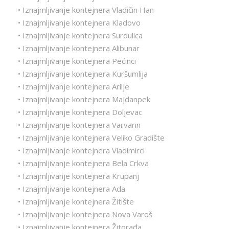
• Iznajmljivanje kontejnera Vladičin Han
• Iznajmljivanje kontejnera Kladovo
• Iznajmljivanje kontejnera Surdulica
• Iznajmljivanje kontejnera Alibunar
• Iznajmljivanje kontejnera Pećinci
• Iznajmljivanje kontejnera Kuršumlija
• Iznajmljivanje kontejnera Arilje
• Iznajmljivanje kontejnera Majdanpek
• Iznajmljivanje kontejnera Doljevac
• Iznajmljivanje kontejnera Varvarin
• Iznajmljivanje kontejnera Veliko Gradište
• Iznajmljivanje kontejnera Vladimirci
• Iznajmljivanje kontejnera Bela Crkva
• Iznajmljivanje kontejnera Krupanj
• Iznajmljivanje kontejnera Ada
• Iznajmljivanje kontejnera Žitište
• Iznajmljivanje kontejnera Nova Varoš
• Iznajmljivanje kontejnera Žitorađa