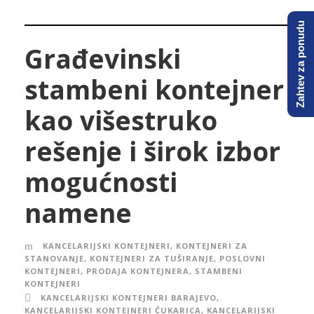
Zahtev za ponudu
Građevinski
stambeni kontejner
kao višestruko
rešenje i širok izbor
mogućnosti
namene
KANCELARIJSKI KONTEJNERI
,
KONTEJNERI ZA
STANOVANJE
,
KONTEJNERI ZA TUŠIRANJE
,
POSLOVNI
KONTEJNERI
,
PRODAJA KONTEJNERA
,
STAMBENI
KONTEJNERI
KANCELARIJSKI KONTEJNERI BARAJEVO
,
KANCELARIJSKI KONTEJNERI ČUKARICA
,
KANCELARIJSKI