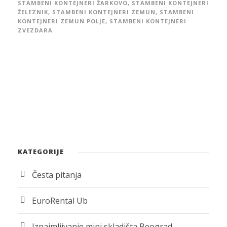
STAMBENI KONTEJNERI ŽARKOVO
,
STAMBENI KONTEJNERI
ŽELEZNIK
,
STAMBENI KONTEJNERI ZEMUN
,
STAMBENI
KONTEJNERI ZEMUN POLJE
,
STAMBENI KONTEJNERI
ZVEZDARA
KATEGORIJE
Česta pitanja
EuroRental Ub
Iznajmljivanje mini skladišta Beograd