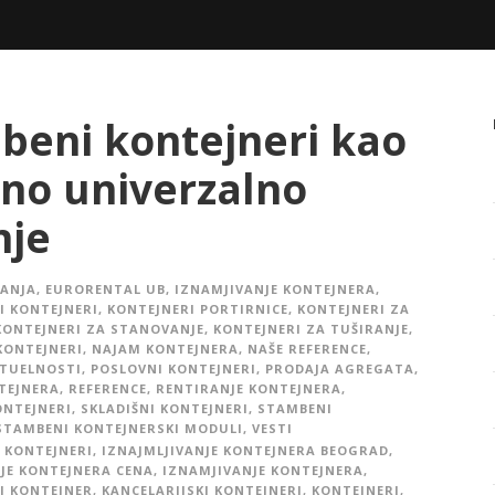
beni kontejneri kao
lno univerzalno
nje
TANJA
,
EURORENTAL UB
,
IZNAMJIVANJE KONTEJNERA
,
I KONTEJNERI
,
KONTEJNERI PORTIRNICE
,
KONTEJNERI ZA
KONTEJNERI ZA STANOVANJE
,
KONTEJNERI ZA TUŠIRANJE
,
KONTEJNERI
,
NAJAM KONTEJNERA
,
NAŠE REFERENCE
,
KTUELNOSTI
,
POSLOVNI KONTEJNERI
,
PRODAJA AGREGATA
,
TEJNERA
,
REFERENCE
,
RENTIRANJE KONTEJNERA
,
ONTEJNERI
,
SKLADIŠNI KONTEJNERI
,
STAMBENI
STAMBENI KONTEJNERSKI MODULI
,
VESTI
 KONTEJNERI
,
IZNAJMLJIVANJE KONTEJNERA BEOGRAD
,
JE KONTEJNERA CENA
,
IZNAMJIVANJE KONTEJNERA
,
I KONTEJNER
,
KANCELARIJSKI KONTEJNERI
,
KONTEJNERI
,