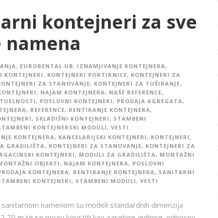
arni kontejneri za sve
e namena
TANJA
,
EURORENTAL UB
,
IZNAMJIVANJE KONTEJNERA
,
I KONTEJNERI
,
KONTEJNERI PORTIRNICE
,
KONTEJNERI ZA
KONTEJNERI ZA STANOVANJE
,
KONTEJNERI ZA TUŠIRANJE
,
KONTEJNERI
,
NAJAM KONTEJNERA
,
NAŠE REFERENCE
,
KTUELNOSTI
,
POSLOVNI KONTEJNERI
,
PRODAJA AGREGATA
,
TEJNERA
,
REFERENCE
,
RENTIRANJE KONTEJNERA
,
ONTEJNERI
,
SKLADIŠNI KONTEJNERI
,
STAMBENI
STAMBENI KONTEJNERSKI MODULI
,
VESTI
ANJE KONTEJNERA
,
KANCELARIJSKI KONTEJNERI
,
KONTEJNERI
,
A GRADILIŠTA
,
KONTEJNERI ZA STANOVANJE
,
KONTEJNERI ZA
AGACINSKI KONTEJNERI
,
MODULI ZA GRADILIŠTA
,
MONTAŽNI
MONTAŽNI OBJEKTI
,
NAJAM KONTEJNERA
,
POSLOVNI
PRODAJA KONTEJNERA
,
RENTIRANJE KONTEJNERA
,
SANITARNI
STAMBENI KONTEJNERI
,
STAMBENI MODULI
,
VESTI
a sanitarnom namenom su modeli standardnih dimenzija
 2,70 m te se mogu koristiti kao zasebne jedinice, odnosno