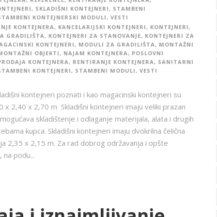
ONTEJNERI
,
SKLADIŠNI KONTEJNERI
,
STAMBENI
STAMBENI KONTEJNERSKI MODULI
,
VESTI
ANJE KONTEJNERA
,
KANCELARIJSKI KONTEJNERI
,
KONTEJNERI
,
A GRADILIŠTA
,
KONTEJNERI ZA STANOVANJE
,
KONTEJNERI ZA
AGACINSKI KONTEJNERI
,
MODULI ZA GRADILIŠTA
,
MONTAŽNI
MONTAŽNI OBJEKTI
,
NAJAM KONTEJNERA
,
POSLOVNI
PRODAJA KONTEJNERA
,
RENTIRANJE KONTEJNERA
,
SANITARNI
STAMBENI KONTEJNERI
,
STAMBENI MODULI
,
VESTI
adišni kontejneri poznati i kao magacinski kontejneri su
0 x 2,40 x 2,70 m Skladišni kontejneri imaju veliki prazan
mogućava skladištenje i odlaganje materijala, alata i drugih
rebama kupca. Skladišni kontejneri imaju dvokrilna čelična
ja 2,35 x 2,15 m. Za rad dobrog održavanja i opšte
 na podu...
ja i iznajmljivanje