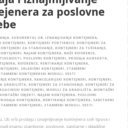
ejenera za poslovne
ebe
TANJA
,
EURORENTAL UB
,
IZNAMJIVANJE KONTEJNERA
,
I KONTEJNERI
,
KONTEJNERI PORTIRNICE
,
KONTEJNERI ZA
KONTEJNERI ZA STANOVANJE
,
KONTEJNERI ZA TUŠIRANJE
,
KONTEJNERI
,
NAJAM KONTEJNERA
,
NAŠE REFERENCE
,
KTUELNOSTI
,
POSLOVNI KONTEJNERI
,
PRODAJA AGREGATA
,
TEJNERA
,
REFERENCE
,
RENTIRANJE KONTEJNERA
,
ONTEJNERI
,
SKLADIŠNI KONTEJNERI
,
STAMBENI
STAMBENI KONTEJNERSKI MODULI
,
VESTI
ANJE KONTEJNERA
,
KANCELARIJSKI KONTEJNERI
,
KONTEJNERI
,
A GRADILIŠTA
,
KONTEJNERI ZA STANOVANJE
,
KONTEJNERI ZA
AGACINSKI KONTEJNERI
,
MODULI ZA GRADILIŠTA
,
MONTAŽNI
MONTAŽNI OBJEKTI
,
NAJAM KONTEJNERA
,
POSLOVNI
PRODAJA KONTEJNERA
,
RENTIRANJE KONTEJNERA
,
SANITARNI
STAMBENI KONTEJNERI
,
STAMBENI MODULI
,
VESTI
b vrši prodaju i iznajmljivanje kontejnera svih tipova i
nudi imamo stambene, poslovne, sanitarne i skladišne