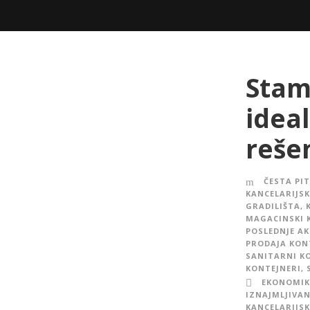
Stam
idea
reše
ČESTA PI
KANCELARIJSK
GRADILIŠTA
,
MAGACINSKI 
POSLEDNJE A
PRODAJA KON
SANITARNI K
KONTEJNERI
,
EKONOMIK
IZNAJMLJIVAN
KANCELARIJSK