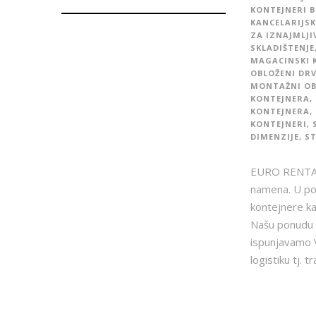
KONTEJNERI 
KANCELARIJSK
ZA IZNAJMLJI
SKLADIŠTENJE
MAGACINSKI 
OBLOŽENI DR
MONTAŽNI OB
KONTEJNERA
,
KONTEJNERA
,
KONTEJNERI
,
DIMENZIJE
,
ST
EURO RENTAL U
namena. U po
kontejnere ka
Našu ponudu 
ispunjavamo 
logistiku tj. 