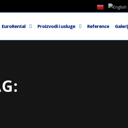
EuroRental
Proizvodi i usluge
Reference
Galeri
G: