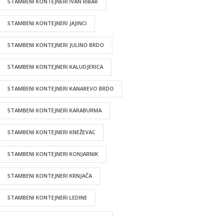
STAMBENI KONTEJNERI IVAN RIBAR
STAMBENI KONTEJNERI JAJINCI
STAMBENI KONTEJNERI JULINO BRDO
STAMBENI KONTEJNERI KALUDJERICA
STAMBENI KONTEJNERI KANAREVO BRDO
STAMBENI KONTEJNERI KARABURMA
STAMBENI KONTEJNERI KNEŽEVAC
STAMBENI KONTEJNERI KONJARNIK
STAMBENI KONTEJNERI KRNJAČA
STAMBENI KONTEJNERI LEDINE