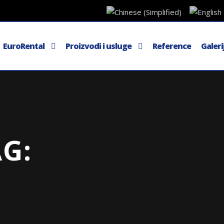
EuroRental
Proizvodi i usluge
Reference
Galeri
G: