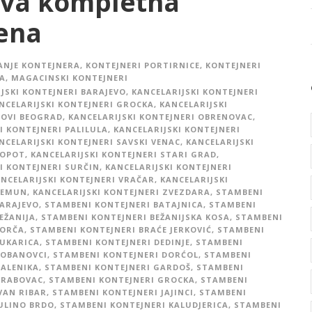
ova kompletna
ena
ANJE KONTEJNERA
,
KONTEJNERI PORTIRNICE
,
KONTEJNERI
A
,
MAGACINSKI KONTEJNERI
JSKI KONTEJNERI BARAJEVO
,
KANCELARIJSKI KONTEJNERI
NCELARIJSKI KONTEJNERI GROCKA
,
KANCELARIJSKI
NOVI BEOGRAD
,
KANCELARIJSKI KONTEJNERI OBRENOVAC
,
I KONTEJNERI PALILULA
,
KANCELARIJSKI KONTEJNERI
NCELARIJSKI KONTEJNERI SAVSKI VENAC
,
KANCELARIJSKI
SOPOT
,
KANCELARIJSKI KONTEJNERI STARI GRAD
,
I KONTEJNERI SURČIN
,
KANCELARIJSKI KONTEJNERI
NCELARIJSKI KONTEJNERI VRAČAR
,
KANCELARIJSKI
ZEMUN
,
KANCELARIJSKI KONTEJNERI ZVEZDARA
,
STAMBENI
BARAJEVO
,
STAMBENI KONTEJNERI BATAJNICA
,
STAMBENI
EŽANIJA
,
STAMBENI KONTEJNERI BEŽANIJSKA KOSA
,
STAMBENI
BORČA
,
STAMBENI KONTEJNERI BRAĆE JERKOVIĆ
,
STAMBENI
ČUKARICA
,
STAMBENI KONTEJNERI DEDINJE
,
STAMBENI
DOBANOVCI
,
STAMBENI KONTEJNERI DORĆOL
,
STAMBENI
GALENIKA
,
STAMBENI KONTEJNERI GARDOŠ
,
STAMBENI
GRABOVAC
,
STAMBENI KONTEJNERI GROCKA
,
STAMBENI
VAN RIBAR
,
STAMBENI KONTEJNERI JAJINCI
,
STAMBENI
ULINO BRDO
,
STAMBENI KONTEJNERI KALUDJERICA
,
STAMBENI