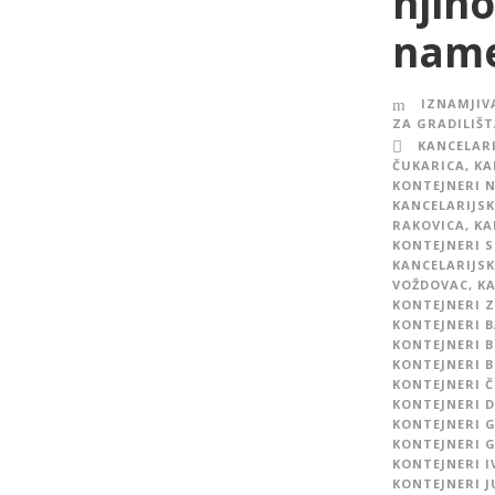
njih
nam
IZNAMJIV
ZA GRADILIŠT
KANCELARI
ČUKARICA
,
KA
KONTEJNERI 
KANCELARIJSK
RAKOVICA
,
KA
KONTEJNERI 
KANCELARIJSK
VOŽDOVAC
,
KA
KONTEJNERI 
KONTEJNERI 
KONTEJNERI B
KONTEJNERI 
KONTEJNERI 
KONTEJNERI 
KONTEJNERI 
KONTEJNERI 
KONTEJNERI I
KONTEJNERI J