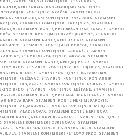
SOPOT
,
KANCELARIJSKI KONTEJNERI STARI GRAD
,
I KONTEJNERI SURČIN
,
KANCELARIJSKI KONTEJNERI
NCELARIJSKI KONTEJNERI VRAČAR
,
KANCELARIJSKI
ZEMUN
,
KANCELARIJSKI KONTEJNERI ZVEZDARA
,
STAMBENI
BARAJEVO
,
STAMBENI KONTEJNERI BATAJNICA
,
STAMBENI
EŽANIJA
,
STAMBENI KONTEJNERI BEŽANIJSKA KOSA
,
STAMBENI
BORČA
,
STAMBENI KONTEJNERI BRAĆE JERKOVIĆ
,
STAMBENI
ČUKARICA
,
STAMBENI KONTEJNERI DEDINJE
,
STAMBENI
DOBANOVCI
,
STAMBENI KONTEJNERI DORĆOL
,
STAMBENI
GALENIKA
,
STAMBENI KONTEJNERI GARDOŠ
,
STAMBENI
GRABOVAC
,
STAMBENI KONTEJNERI GROCKA
,
STAMBENI
VAN RIBAR
,
STAMBENI KONTEJNERI JAJINCI
,
STAMBENI
ULINO BRDO
,
STAMBENI KONTEJNERI KALUDJERICA
,
STAMBENI
KANAREVO BRDO
,
STAMBENI KONTEJNERI KARABURMA
,
NTEJNERI KNEŽEVAC
,
STAMBENI KONTEJNERI KONJARNIK
,
NTEJNERI KRNJAČA
,
STAMBENI KONTEJNERI LEDINE
,
STAMBENI
EKINO BRDO
,
STAMBENI KONTEJNERI LEŠTANE
,
STAMBENI
IPOVICA
,
STAMBENI KONTEJNERI MALI MOKRI LUG
,
STAMBENI
MARINKOVA BARA
,
STAMBENI KONTEJNERI MEDAKOVIĆ
,
NTEJNERI MILJAKOVAC
,
STAMBENI KONTEJNERI MIRIJEVO
,
NTEJNERI MLADENOVAC
,
STAMBENI KONTEJNERI NOVA
AMBENI KONTEJNERI NOVI BEOGRAD
,
STAMBENI KONTEJNERI
K
,
STAMBENI KONTEJNERI OBRENOVAC
,
STAMBENI
OVČA
,
STAMBENI KONTEJNERI PADINSKA SKELA
,
STAMBENI
ALILULA
,
STAMBENI KONTEJNERI PETLOVO BRDO
,
STAMBENI