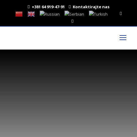
+381 64 919-47-91
Kontaktirajte nas
Prodaja i
iznajmljiva
nje