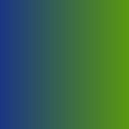
Ukoliko imate bilo koju vrstu pitanja budite slobodni i
pozovite nas.
Pozovite nas odmah
Pozovite odmah