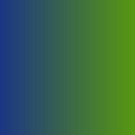
Odlična otpornost na vremenske
uticaje
Odlična otpornost na sve vrste vremenskih uticaja.
Raspored prozora i vrata prema
želji kupca
Raspored stolarije se takodje definiše po želji kupca.