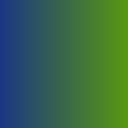
Najčešće postavljana pitanja?
Česta pitanja
Najčešća pitanja
Pogledajte jedan deo naših referenci
Naše reference