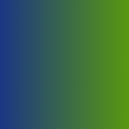
Raspored prostorija prema želji
kupca
Raspored prostorija u kontejnerima po želji kupca.
Pojedinačni ili kontejnerski
sistem.
Pojedinačni kontejneri ili mogućnost objedinjavanja
više kontejnera zajedno kao kontejnerski sistem.