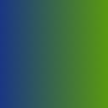
Odlična zvučna i termoizolacija izolacija.
Kratki rokovi izrade i isporuke
Vreme izrade i transporta u najkraćem mogućem
roku.