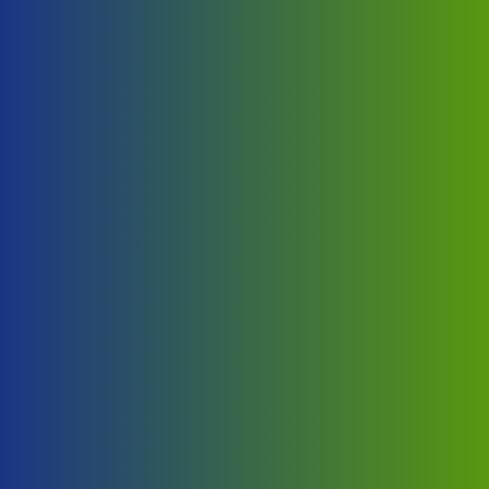
Neke od
prednosti i
mogućnosti
kontejnera
Dimenzije po želji kupca
Dimenzije kontejnera po želji kupca.