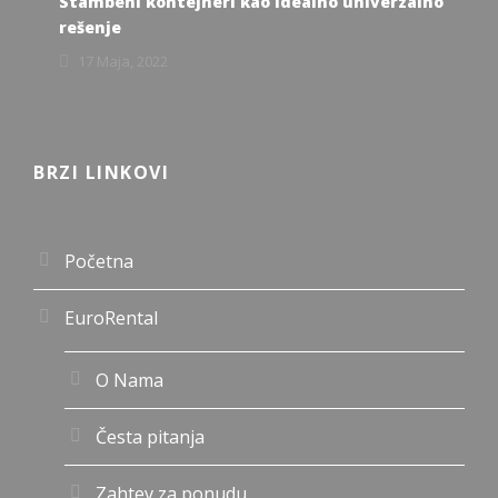
Stambeni kontejneri kao idealno univerzalno
rešenje
17 Maja, 2022
BRZI LINKOVI
Početna
EuroRental
O Nama
Česta pitanja
Zahtev za ponudu