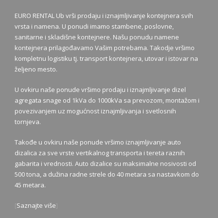
EURO RENTAL Ub vrši prodaju i iznajmljivanje kontejnera svih
vrsta i namena. U ponudi imamo stambene, poslovne,
sanitarne i skladišne kontejnere. Našu ponudu namene
kontejnera prilagođavamo Vašim potrebama. Takodje vršimo
kompletnu logistiku tj. transport kontejnera, utovar i istovar na
željeno mesto.
U ovkiru naše ponude vršimo prodaju i iznajmljivanje dizel
agregata snage od 1kVa do 1000kVa sa prevozom, montažom i
povezivanjem uz mogućnost iznajmljivanja i svetlosnih
tornjeva.
Takođe u ovkiru naše ponude vršimo iznajmljivanje auto
dizalica za sve vrste vertikalnog transporta i tereta raznih
gabarita i vrednosti. Auto dizalice su maksimalne nosivosti od
500 tona, a dužina radne strele do 40 metara sa nastavkom do
45 metara.
[
Saznajte više
]