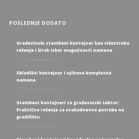
POSLEDNJE DODATO
Građevinski stambeni kontejner kao višestruko
rešenje i širok izbor mogućnosti namene
18 Septembra, 2025
Skladišni kontejner i njihova kompletna
namena
18 Septembra, 2025
Stambeni kontejneri za građevinski sektor:
Praktično rešenje za svakodnevne potrebe na
gradilištu
29 Oktobra, 2024