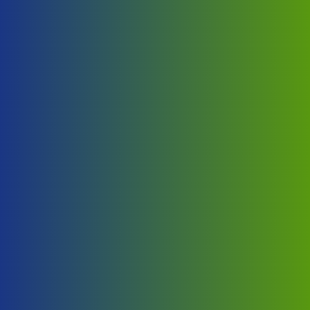
Proširivost kontejnera
Svaki kontejner je u svakom trenutku proširiv prema
želji kupca.
Odlična izolacija u kontejneru