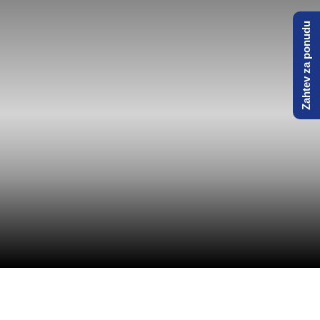
kontejnera
Zahtev za ponudu
Prodaja i iznajmljivanje kontejnera i agregata