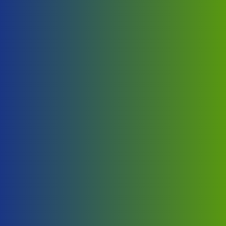
Širok spektar primene
Širok spektar oblasti primene kontejnerskih modula.
Visoka dugotrajnost kontejnera
Kontejneri imaju dugotrajnost.