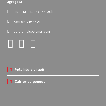
agregata
Josipa Majera 1/B, 14210 Ub
+381 (64) 919-47-91
eurorentalub@gmail.com
Pošaljite brzi upit
Zahtev za ponudu