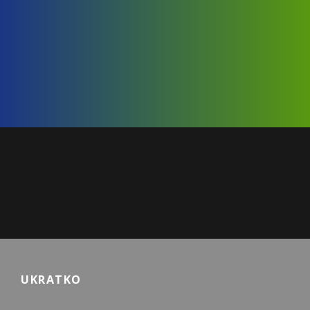
Za korisnike mobilnih uređaja, za poziv pritisnite
dugme iznad.
UKRATKO